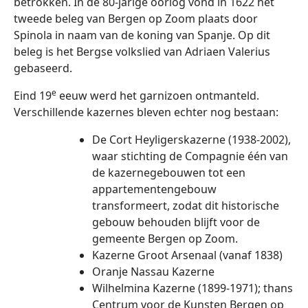
betrokken. In de 80-jarige oorlog vond in 1622 het
tweede beleg van Bergen op Zoom plaats door
Spinola in naam van de koning van Spanje. Op dit
beleg is het Bergse volkslied van Adriaen Valerius
gebaseerd.
e
Eind 19
eeuw werd het garnizoen ontmanteld.
Verschillende kazernes bleven echter nog bestaan:
De Cort Heyligerskazerne (1938-2002),
waar stichting de Compagnie één van
de kazernegebouwen tot een
appartementengebouw
transformeert, zodat dit historische
gebouw behouden blijft voor de
gemeente Bergen op Zoom.
Kazerne Groot Arsenaal (vanaf 1838)
Oranje Nassau Kazerne
Wilhelmina Kazerne (1899-1971); thans
Centrum voor de Kunsten Bergen op